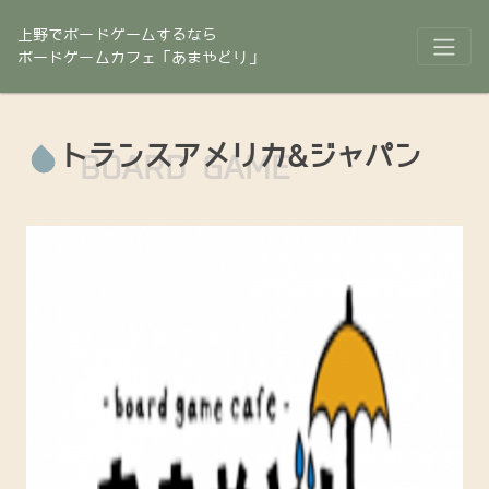
上野でボードゲームするなら
ボードゲームカフェ「あまやどり」
トランスアメリカ&ジャパン
BOARD GAME