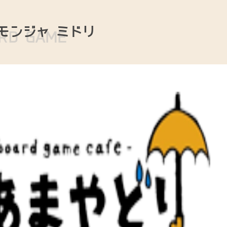
モンジャ ミドリ
RD GAME