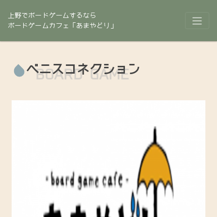
上野でボードゲームするなら
ボードゲームカフェ「あまやどり」
ベニスコネクション
BOARD GAME