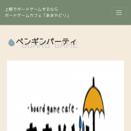
上野でボードゲームするなら
ボードゲームカフェ「あまやどり」
ペンギンパーティ
BOARD GAME