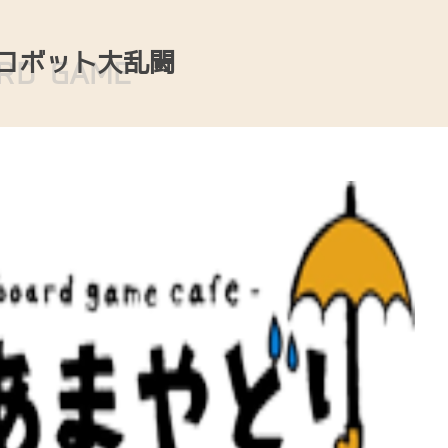
ロボット大乱闘
RD GAME